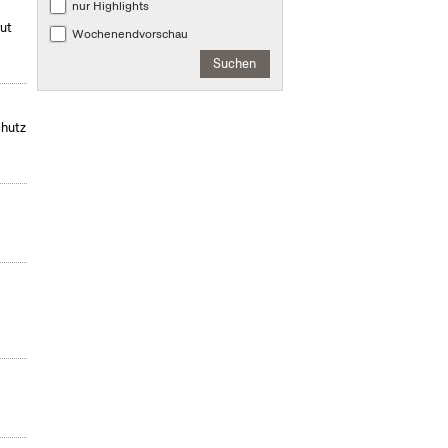
nur Highlights
mut
Wochenendvorschau
Suchen
chutz
,