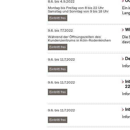
OC
8.6.
bis
4.9.2022
Montag bis Freitag von 8 bis 22 Uhr
Ein 
Samstag und Sonntag von 9 bis 18 Uhr
Lang
Eintritt frei
Wi
9.6.
bis
7.7.2022
Während der Öffnungszeiten des
Die 
Kundenzentrums in Köln-Rodenkirchen
dav
Eintritt frei
De
9.6.
bis
11.7.2022
Info
Eintritt frei
In
9.6.
bis
11.7.2022
22
Eintritt frei
Info
In
9.6.
bis
11.7.2022
Info
Eintritt frei