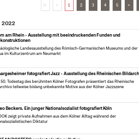
|<
<
1
2
3
4
5
>
i 2022
m am Rhein - Ausstellung mit beeindruckenden Funden und
konstruktionen
äologische Landesausstellung des Römisch-Germanischen Museums und der
a im Kulturzentrum am Neumarkt
argesheimer fotografiert Jazz - Ausstellung des Rheinischen Bildarch
50. Todestag des berühmten Kölner Fotografen präsentiert das Rheinische
archivs teilweise bislang unbekannte Motive aus der Kölner Jazzszene
eo Beckers. Ein junger Nationalsozialist fotografiert Köln
OK zeigt private Aufnahmen aus dem Kölner Alltag während der
onalsozialistischen Diktatur