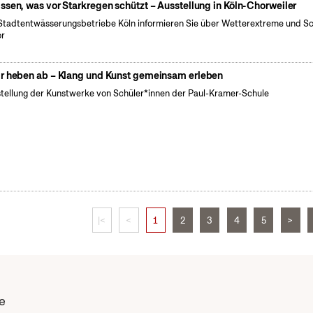
ssen, was vor Starkregen schützt – Ausstellung in Köln-Chorweiler
Stadtentwässerungsbetriebe Köln informieren Sie über Wetterextreme und S
or
r heben ab – Klang und Kunst gemeinsam erleben
tellung der Kunstwerke von Schüler*innen der Paul-Kramer-Schule
|<
<
1
2
3
4
5
>
e