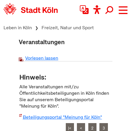
zum Inhalt springen
Leben in Köln
Freizeit, Natur und Sport
Veranstaltungen
Vorlesen lassen
Hinweis:
Alle Veranstaltungen mit/zu
Öffentlichkeitsbeteiligungen in Köln finden
Sie auf unserem Beteiligungsportal
"Meinung für Köln".
Beteiligungsportal "Meinung für Köln"
|<
<
2
3