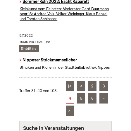
Sommer Köln 2022: Escht Kabarett
Kleinkunst vom Feinsten: Moderator Gerd Buurmann
begrüßt Andrea Volk, Volker Weininger, Klaus Renzel
und Torsten Schlosser.
5.7.2022
15:30 bis 17:30 Uhr
Eintritt frei
Nippeser Strickmamsellcher
Stricken und Klönen in der Stadtteilbibliothek Nippes
|<
<
2
3
Treffer 31–40 von 103
4
5
6
>
>|
Suche in Veranstaltungen