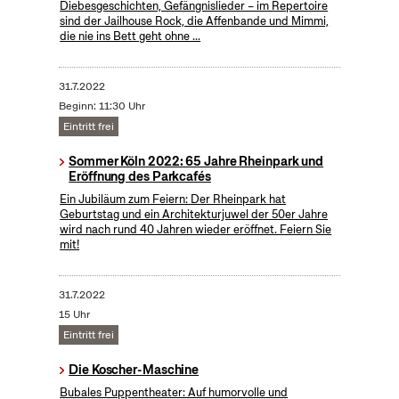
Diebesgeschichten, Gefängnislieder – im Repertoire
sind der Jailhouse Rock, die Affenbande und Mimmi,
die nie ins Bett geht ohne ...
31.7.2022
Beginn: 11:30 Uhr
Eintritt frei
Sommer Köln 2022: 65 Jahre Rheinpark und
Eröffnung des Parkcafés
Ein Jubiläum zum Feiern: Der Rheinpark hat
Geburtstag und ein Architekturjuwel der 50er Jahre
wird nach rund 40 Jahren wieder eröffnet. Feiern Sie
mit!
31.7.2022
15 Uhr
Eintritt frei
Die Koscher-Maschine
Bubales Puppentheater: Auf humorvolle und