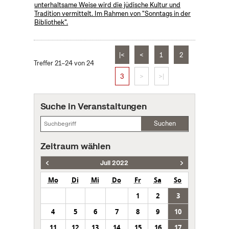
unterhaltsame Weise wird die jüdische Kultur und
Tradition vermittelt. Im Rahmen von "Sonntags in der
Bibliothek".
|<
<
1
2
Treffer 21–24 von 24
3
>
>|
Suche in Veranstaltungen
Suchen
Zeitraum wählen
Juli 2022
Mo
Di
Mi
Do
Fr
Sa
So
1
2
3
4
5
6
7
8
9
10
11
12
13
14
15
16
17