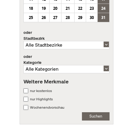
18
19
20
21
22
23
24
25
26
27
28
29
30
31
oder
Stadtbezirk
oder
Kategorie
Weitere Merkmale
nur kostenlos
nur Highlights
Wochenendvorschau
Suchen