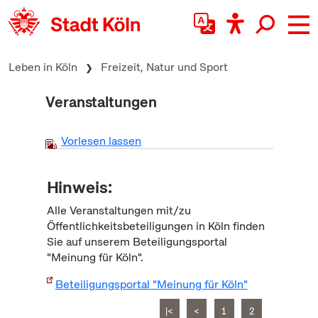
zum Inhalt springen
Leben in Köln
Freizeit, Natur und Sport
Veranstaltungen
Vorlesen lassen
Hinweis:
Alle Veranstaltungen mit/zu
Öffentlichkeitsbeteiligungen in Köln finden
Sie auf unserem Beteiligungsportal
"Meinung für Köln".
Beteiligungsportal "Meinung für Köln"
|<
<
1
2