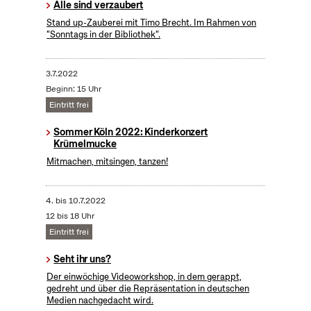
Alle sind verzaubert
Stand up-Zauberei mit Timo Brecht. Im Rahmen von
"Sonntags in der Bibliothek".
3.7.2022
Beginn: 15 Uhr
Eintritt frei
Sommer Köln 2022: Kinderkonzert
Krümelmucke
Mitmachen, mitsingen, tanzen!
4.
bis
10.7.2022
12 bis 18 Uhr
Eintritt frei
Seht ihr uns?
Der einwöchige Videoworkshop, in dem gerappt,
gedreht und über die Repräsentation in deutschen
Medien nachgedacht wird.