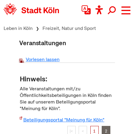
zum Inhalt springen
Leben in Köln
Freizeit, Natur und Sport
Veranstaltungen
Vorlesen lassen
Hinweis:
Alle Veranstaltungen mit/zu
Öffentlichkeitsbeteiligungen in Köln finden
Sie auf unserem Beteiligungsportal
"Meinung für Köln".
Beteiligungsportal "Meinung für Köln"
|<
<
1
2