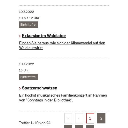
10.7.2022
10 bis 12 Uhr
Eintritt frei
Exkursion im Waldlabor
Finden Sie heraus, wie sich der Klimawandel auf den
Wald auswirkt
10.7.2022
15 Uhr
Eintritt frei
Spatzenschwatzen
Ein höchst musikalisches Familienkonzert im Rahmen
von "Sonntags in der Bibliothek".
|<
<
1
2
Treffer 1–10 von 24