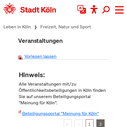
zum Inhalt springen
Leben in Köln
Freizeit, Natur und Sport
Veranstaltungen
Vorlesen lassen
Hinweis:
Alle Veranstaltungen mit/zu
Öffentlichkeitsbeteiligungen in Köln finden
Sie auf unserem Beteiligungsportal
"Meinung für Köln".
Beteiligungsportal "Meinung für Köln"
|<
<
1
2