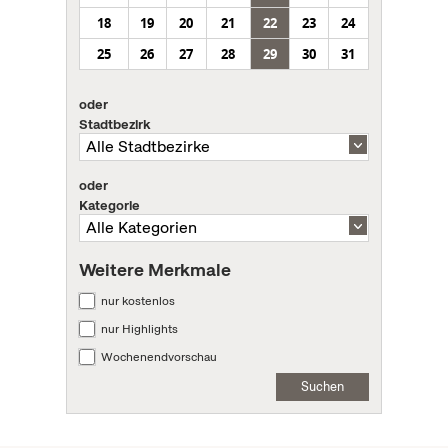
18
19
20
21
22
23
24
25
26
27
28
29
30
31
oder
Stadtbezirk
oder
Kategorie
Weitere Merkmale
nur kostenlos
nur Highlights
Wochenendvorschau
Suchen