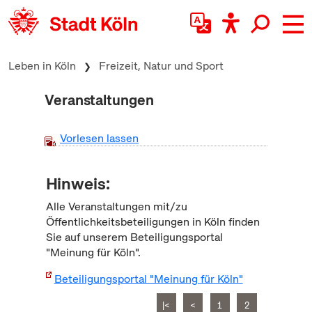
zum Inhalt springen
Leben in Köln
Freizeit, Natur und Sport
Veranstaltungen
Vorlesen lassen
Hinweis:
Alle Veranstaltungen mit/zu
Öffentlichkeitsbeteiligungen in Köln finden
Sie auf unserem Beteiligungsportal
"Meinung für Köln".
Beteiligungsportal "Meinung für Köln"
|<
<
1
2