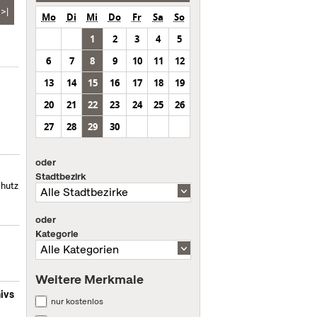
>|
Mo
Di
Mi
Do
Fr
Sa
So
1
2
3
4
5
6
7
8
9
10
11
12
13
14
15
16
17
18
19
20
21
22
23
24
25
26
27
28
29
30
oder
Stadtbezirk
chutz
oder
Kategorie
Weitere Merkmale
ivs
nur kostenlos