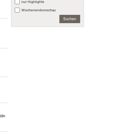
nur Highlights
Wochenendvorschau
Suchen
öln