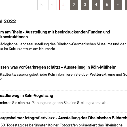
|<
<
1
2
3
4
5
>
ni 2022
m am Rhein - Ausstellung mit beeindruckenden Funden und
konstruktionen
äologische Landesausstellung des Römisch-Germanischen Museums und der
a im Kulturzentrum am Neumarkt
ssen, was vor Starkregen schützt – Ausstellung in Köln-Mülheim
Stadtentwässerungsbetriebe Köln informieren Sie über Wetterextreme und S
or
eadlerweg in Köln-Vogelsang
rmieren Sie sich zur Planung und geben Sie eine Stellungnahme ab.
argesheimer fotografiert Jazz - Ausstellung des Rheinischen Bildarch
50. Todestag des berühmten Kölner Fotografen präsentiert das Rheinische