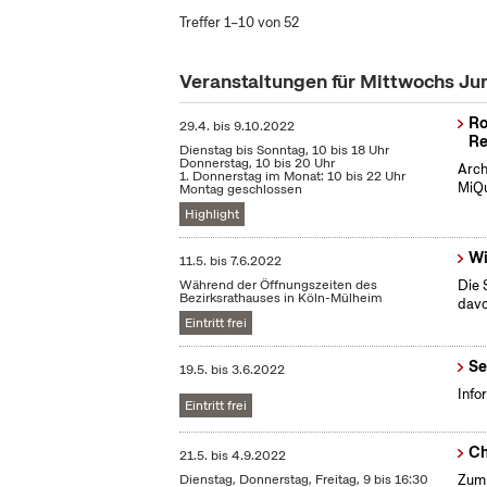
Treffer 1–10 von 52
Veranstaltungen für Mittwochs Ju
Ro
29.4.
bis
9.10.2022
Re
Dienstag bis Sonntag, 10 bis 18 Uhr
Donnerstag, 10 bis 20 Uhr
Arch
1. Donnerstag im Monat: 10 bis 22 Uhr
MiQu
Montag geschlossen
Highlight
Wi
11.5.
bis
7.6.2022
Während der Öffnungszeiten des
Die 
Bezirksrathauses in Köln-Mülheim
dav
Eintritt frei
Se
19.5.
bis
3.6.2022
Info
Eintritt frei
Ch
21.5.
bis
4.9.2022
Dienstag, Donnerstag, Freitag, 9 bis 16:30
Zum 