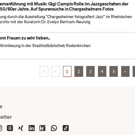
emenführung mit Musik: Gigi Campis Rolle im Jazzgeschehen der
50/60er Jahre. Auf Spurensuche in Chargesheimers Fotos
ung durch die Ausstellung "Chargesheimer fotografiert Jazz" im Rheinischen
archiv mit der Kuratorin Dr. Evelyn Bertram-Neunzig
nn Frauen zu sehr lieben..
 Krimilesung in der Stadtteilbibliothek Rodenkirchen
|<
<
1
2
3
4
5
>
e
etter