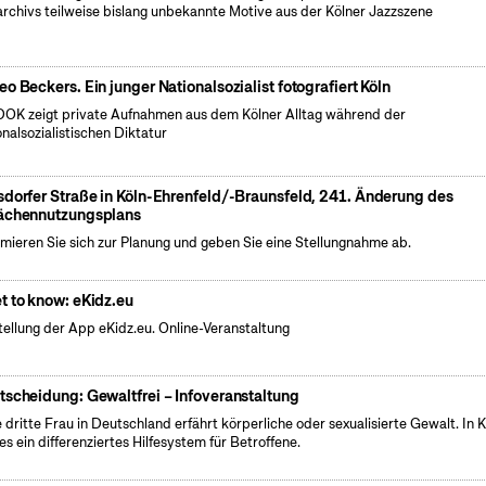
archivs teilweise bislang unbekannte Motive aus der Kölner Jazzszene
eo Beckers. Ein junger Nationalsozialist fotografiert Köln
OK zeigt private Aufnahmen aus dem Kölner Alltag während der
onalsozialistischen Diktatur
sdorfer Straße in Köln-Ehrenfeld/-Braunsfeld, 241. Änderung des
ächennutzungsplans
rmieren Sie sich zur Planung und geben Sie eine Stellungnahme ab.
t to know: eKidz.eu
tellung der App eKidz.eu. Online-Veranstaltung
tscheidung: Gewaltfrei – Infoveranstaltung
 dritte Frau in Deutschland erfährt körperliche oder sexualisierte Gewalt. In K
 es ein differenziertes Hilfesystem für Betroffene.