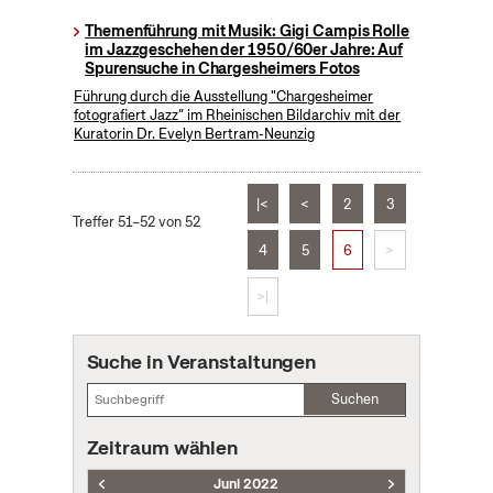
Themenführung mit Musik: Gigi Campis Rolle
im Jazzgeschehen der 1950/60er Jahre: Auf
Spurensuche in Chargesheimers Fotos
Führung durch die Ausstellung "Chargesheimer
fotografiert Jazz“ im Rheinischen Bildarchiv mit der
Kuratorin Dr. Evelyn Bertram-Neunzig
|<
<
2
3
Treffer 51–52 von 52
4
5
6
>
>|
Suche in Veranstaltungen
Suchen
Zeitraum wählen
Juni 2022