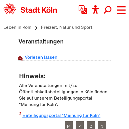
zum Inhalt springen
Leben in Köln
Freizeit, Natur und Sport
Veranstaltungen
Vorlesen lassen
Hinweis:
Alle Veranstaltungen mit/zu
Öffentlichkeitsbeteiligungen in Köln finden
Sie auf unserem Beteiligungsportal
"Meinung für Köln".
Beteiligungsportal "Meinung für Köln"
|<
<
2
3