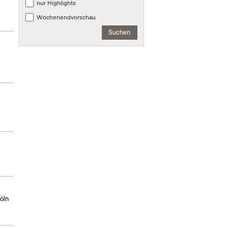
nur Highlights
Wochenendvorschau
Suchen
öln