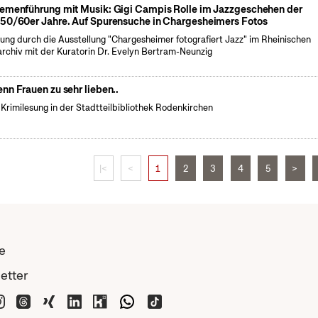
emenführung mit Musik: Gigi Campis Rolle im Jazzgeschehen der
50/60er Jahre. Auf Spurensuche in Chargesheimers Fotos
ung durch die Ausstellung "Chargesheimer fotografiert Jazz" im Rheinischen
archiv mit der Kuratorin Dr. Evelyn Bertram-Neunzig
nn Frauen zu sehr lieben..
 Krimilesung in der Stadtteilbibliothek Rodenkirchen
|<
<
1
2
3
4
5
>
e
etter