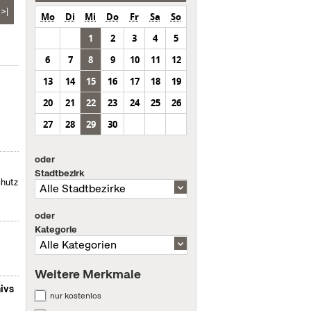
>|
Mo
Di
Mi
Do
Fr
Sa
So
1
2
3
4
5
6
7
8
9
10
11
12
13
14
15
16
17
18
19
20
21
22
23
24
25
26
27
28
29
30
oder
Stadtbezirk
chutz
oder
Kategorie
Weitere Merkmale
ivs
nur kostenlos