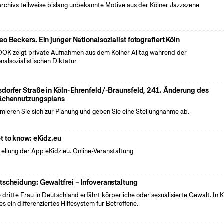
archivs teilweise bislang unbekannte Motive aus der Kölner Jazzszene
eo Beckers. Ein junger Nationalsozialist fotografiert Köln
OK zeigt private Aufnahmen aus dem Kölner Alltag während der
onalsozialistischen Diktatur
sdorfer Straße in Köln-Ehrenfeld/-Braunsfeld, 241. Änderung des
ächennutzungsplans
rmieren Sie sich zur Planung und geben Sie eine Stellungnahme ab.
t to know: eKidz.eu
tellung der App eKidz.eu. Online-Veranstaltung
tscheidung: Gewaltfrei – Infoveranstaltung
 dritte Frau in Deutschland erfährt körperliche oder sexualisierte Gewalt. In K
 es ein differenziertes Hilfesystem für Betroffene.