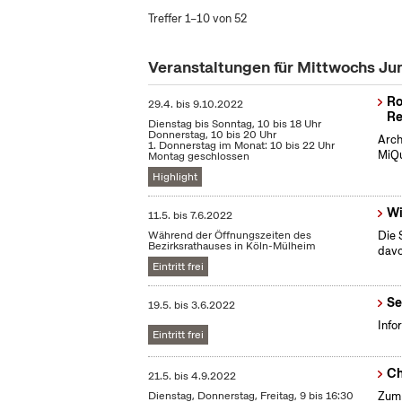
Treffer 1–10 von 52
Veranstaltungen für Mittwochs Ju
Ro
29.4.
bis
9.10.2022
Re
Dienstag bis Sonntag, 10 bis 18 Uhr
Donnerstag, 10 bis 20 Uhr
Arch
1. Donnerstag im Monat: 10 bis 22 Uhr
MiQu
Montag geschlossen
Highlight
Wi
11.5.
bis
7.6.2022
Während der Öffnungszeiten des
Die 
Bezirksrathauses in Köln-Mülheim
dav
Eintritt frei
Se
19.5.
bis
3.6.2022
Info
Eintritt frei
Ch
21.5.
bis
4.9.2022
Dienstag, Donnerstag, Freitag, 9 bis 16:30
Zum 