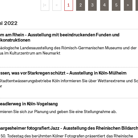
|<
<
1
2
3
4
5
>
ni 2022
m am Rhein - Ausstellung mit beeindruckenden Funden und
konstruktionen
äologische Landesausstellung des Römisch-Germanischen Museums und der
a im Kulturzentrum am Neumarkt
ssen, was vor Starkregen schützt – Ausstellung in Köln-Mülheim
Stadtentwässerungsbetriebe Köln informieren Sie über Wetterextreme und S
or
eadlerweg in Köln-Vogelsang
rmieren Sie sich zur Planung und geben Sie eine Stellungnahme ab.
argesheimer fotografiert Jazz - Ausstellung des Rheinischen Bildarch
50. Todestag des berühmten Kölner Fotografen präsentiert das Rheinische