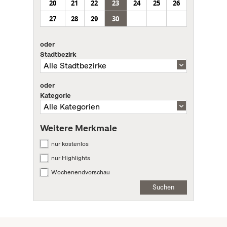
20
21
22
23
24
25
26
27
28
29
30
oder
Stadtbezirk
oder
Kategorie
Weitere Merkmale
nur kostenlos
nur Highlights
Wochenendvorschau
Suchen