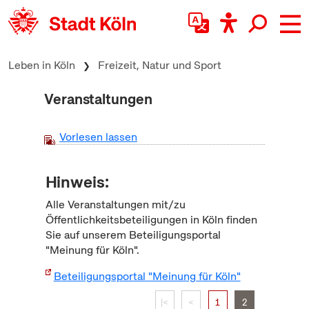
zum Inhalt springen
Leben in Köln
Freizeit, Natur und Sport
Veranstaltungen
Vorlesen lassen
Hinweis:
Alle Veranstaltungen mit/zu
Öffentlichkeitsbeteiligungen in Köln finden
Sie auf unserem Beteiligungsportal
"Meinung für Köln".
Beteiligungsportal "Meinung für Köln"
|<
<
1
2