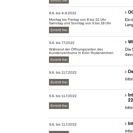
Eintritt frei
OC
8.6.
bis
4.9.2022
Montag bis Freitag von 8 bis 22 Uhr
Ein 
Samstag und Sonntag von 9 bis 18 Uhr
Lang
Eintritt frei
Wi
9.6.
bis
7.7.2022
Während der Öffnungszeiten des
Die 
Kundenzentrums in Köln-Rodenkirchen
dav
Eintritt frei
De
9.6.
bis
11.7.2022
Info
Eintritt frei
In
9.6.
bis
11.7.2022
22
Eintritt frei
Info
In
9.6.
bis
11.7.2022
Info