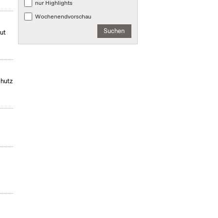
nur Highlights
Wochenendvorschau
Suchen
mut
chutz
,