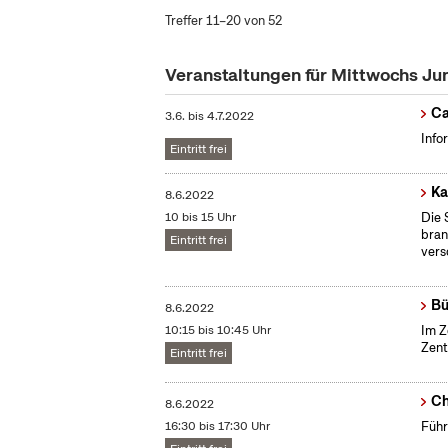
Treffer 11–20 von 52
Veranstaltungen für Mittwochs Ju
Ca
3.6.
bis
4.7.2022
Info
Eintritt frei
Ka
8.6.2022
10 bis 15 Uhr
Die 
bran
Eintritt frei
vers
Bü
8.6.2022
10:15 bis 10:45 Uhr
Im Z
Zent
Eintritt frei
Ch
8.6.2022
16:30 bis 17:30 Uhr
Führ