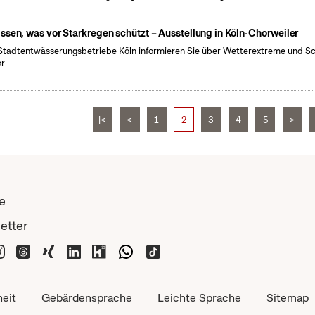
ssen, was vor Starkregen schützt – Ausstellung in Köln-Chorweiler
Stadtentwässerungsbetriebe Köln informieren Sie über Wetterextreme und S
or
|<
<
1
2
3
4
5
>
e
etter
heit
Gebärdensprache
Leichte Sprache
Sitemap