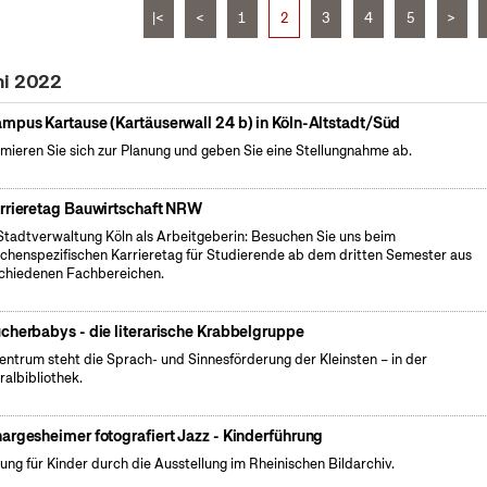
|<
<
1
2
3
4
5
>
ni 2022
mpus Kartause (Kartäuserwall 24 b) in Köln-Altstadt/Süd
rmieren Sie sich zur Planung und geben Sie eine Stellungnahme ab.
rrieretag Bauwirtschaft NRW
Stadtverwaltung Köln als Arbeitgeberin: Besuchen Sie uns beim
chenspezifischen Karrieretag für Studierende ab dem dritten Semester aus
chiedenen Fachbereichen.
cherbabys - die literarische Krabbelgruppe
entrum steht die Sprach- und Sinnesförderung der Kleinsten – in der
ralbibliothek.
argesheimer fotografiert Jazz - Kinderführung
ung für Kinder durch die Ausstellung im Rheinischen Bildarchiv.