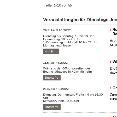
Treffer 1–10 von 55
Veranstaltungen für Dienstags Ju
Ro
29.4.
bis
9.10.2022
Re
Dienstag bis Sonntag, 10 bis 18 Uhr
Donnerstag, 10 bis 20 Uhr
Arch
1. Donnerstag im Monat: 10 bis 22 Uhr
MiQu
Montag geschlossen
Highlight
Wi
11.5.
bis
7.6.2022
Während der Öffnungszeiten des
Die 
Bezirksrathauses in Köln-Mülheim
dav
Eintritt frei
Ch
21.5.
bis
4.9.2022
Dienstag, Donnerstag, Freitag, 9 bis 16:30
Zum 
Uhr
Bild
Mittwoch, 9 bis 19:30 Uhr
Eintritt frei