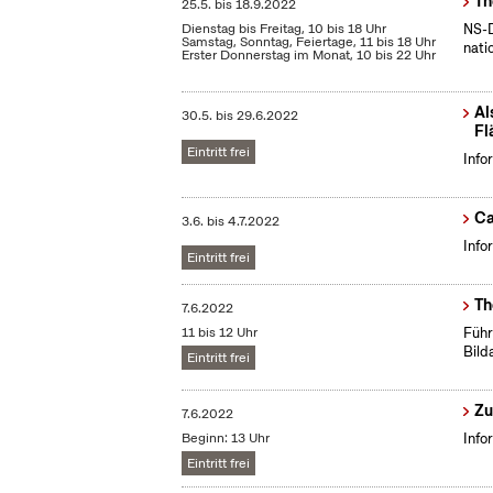
Th
25.5.
bis
18.9.2022
Dienstag bis Freitag, 10 bis 18 Uhr
NS-D
Samstag, Sonntag, Feiertage, 11 bis 18 Uhr
nati
Erster Donnerstag im Monat, 10 bis 22 Uhr
Al
30.5.
bis
29.6.2022
Fl
Eintritt frei
Info
Ca
3.6.
bis
4.7.2022
Info
Eintritt frei
Th
7.6.2022
11 bis 12 Uhr
Führ
Bild
Eintritt frei
Zu
7.6.2022
Beginn: 13 Uhr
Info
Eintritt frei