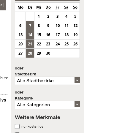
>|
Mo
Di
Mi
Do
Fr
Sa
So
1
2
3
4
5
6
7
8
9
10
11
12
13
14
15
16
17
18
19
20
21
22
23
24
25
26
27
28
29
30
oder
Stadtbezirk
chutz
oder
Kategorie
ivs
Weitere Merkmale
nur kostenlos