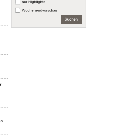
nur Highlights
Wochenendvorschau
Suchen
v
en