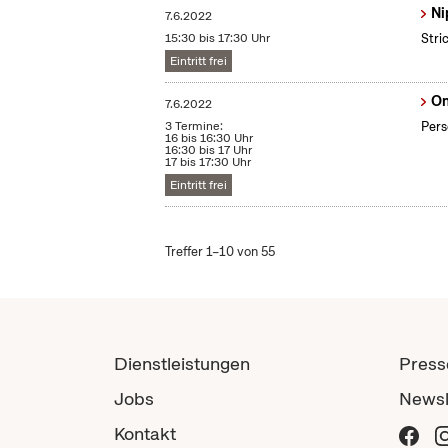
Ni
7.6.2022
15:30 bis 17:30 Uhr
Stri
Eintritt frei
On
7.6.2022
3 Termine:
Pers
16 bis 16:30 Uhr
16:30 bis 17 Uhr
17 bis 17:30 Uhr
Eintritt frei
Treffer 1–10 von 55
Dienstleistungen
Press
Jobs
Newsl
Kontakt