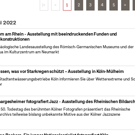
|<
<
1
2
3
4
5
>
ni 2022
m am Rhein - Ausstellung mit beeindruckenden Funden und
konstruktionen
äologische Landesausstellung des Römisch-Germanischen Museums und der
a im Kulturzentrum am Neumarkt
ssen, was vor Starkregen schützt – Ausstellung in Köln-Mülheim
Stadtentwässerungsbetriebe Köln informieren Sie über Wetterextreme und S
or
argesheimer fotografiert Jazz - Ausstellung des Rheinischen Bildarch
50. Todestag des berühmten Kölner Fotografen präsentiert das Rheinische
archivs teilweise bislang unbekannte Motive aus der Kölner Jazzszene