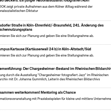
eo Beckers. Ein junger Nationalsozialist fotografiert Köln
OK zeigt private Aufnahmen aus dem Kölner Alltag während der
onalsozialistischen Diktatur
sdorfer Straße in Köln-Ehrenfeld/-Braunsfeld, 241. Änderung des
ächennutzungsplans
rmieren Sie sich zur Planung und geben Sie eine Stellungnahme ab.
mpus Kartause (Kartäuserwall 24 b) in Köln-Altstadt/Süd
rmieren Sie sich zur Planung und geben Sie eine Stellungnahme ab.
emenführung: Der Chargesheimer-Bestand im Rheinischen Bildarchi
ung durch die Ausstellung "Chargesheimer fotografiert Jazz" im Rheinischen
archiv mit Dr. Johanna Gummlich, Leiterin des Rheinischen Bildarchivs
sammen weiterkommen! Mentoring als Chance
rmationsveranstaltung mit Praxisbeispielen für kleine und mittlere Unternehm