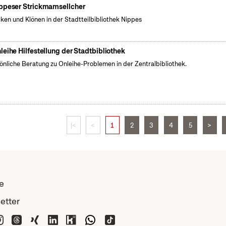
ppeser Strickmamsellcher
cken und Klönen in der Stadtteilbibliothek Nippes
leihe Hilfestellung der Stadtbibliothek
önliche Beratung zu Onleihe-Problemen in der Zentralbibliothek.
|<
<
1
2
3
4
5
>
e
etter