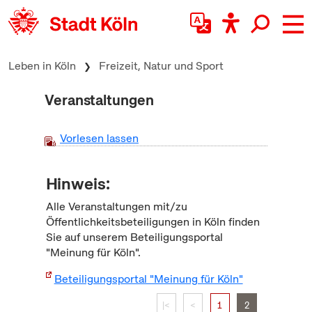
zum Inhalt springen
Leben in Köln
Freizeit, Natur und Sport
Veranstaltungen
Vorlesen lassen
Hinweis:
Alle Veranstaltungen mit/zu
Öffentlichkeitsbeteiligungen in Köln finden
Sie auf unserem Beteiligungsportal
"Meinung für Köln".
Beteiligungsportal "Meinung für Köln"
|<
<
1
2