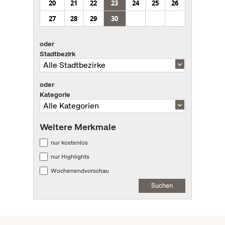
20
21
22
23
24
25
26
27
28
29
30
oder
Stadtbezirk
oder
Kategorie
Weitere Merkmale
nur kostenlos
nur Highlights
Wochenendvorschau
Suchen