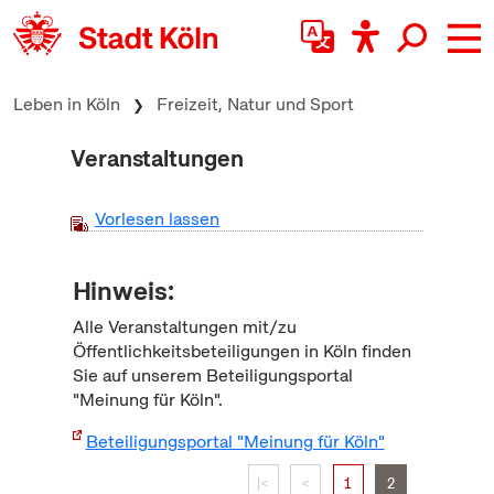
zum Inhalt springen
Leben in Köln
Freizeit, Natur und Sport
Veranstaltungen
Vorlesen lassen
Hinweis:
Alle Veranstaltungen mit/zu
Öffentlichkeitsbeteiligungen in Köln finden
Sie auf unserem Beteiligungsportal
"Meinung für Köln".
Beteiligungsportal "Meinung für Köln"
|<
<
1
2