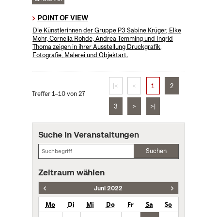
POINT OF VIEW
Die Künstlerinnen der Gruppe P3 Sabine Krüger, Elke
Mohr, Cornelia Rohde, Andrea Temming und Ingrid
Thoma zeigen in ihrer Ausstellung Druckgrafik,
Fotografie, Malerei und Objektart.
|<
<
1
2
Treffer 1–10 von 27
3
>
>|
Suche in Veranstaltungen
Suchen
Zeitraum wählen
Juni 2022
Mo
Di
Mi
Do
Fr
Sa
So