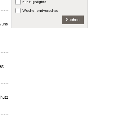
nur Highlights
Wochenendvorschau
Suchen
 uns
mut
chutz