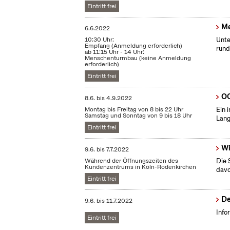
Eintritt frei
Me
6.6.2022
10:30 Uhr:
Unte
Empfang (Anmeldung erforderlich)
rund
ab 11:15 Uhr - 14 Uhr:
Menschenturmbau (keine Anmeldung
erforderlich)
Eintritt frei
OC
8.6.
bis
4.9.2022
Montag bis Freitag von 8 bis 22 Uhr
Ein 
Samstag und Sonntag von 9 bis 18 Uhr
Lang
Eintritt frei
Wi
9.6.
bis
7.7.2022
Während der Öffnungszeiten des
Die 
Kundenzentrums in Köln-Rodenkirchen
dav
Eintritt frei
De
9.6.
bis
11.7.2022
Info
Eintritt frei