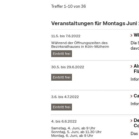
Treffer 1–10 von 36
Veranstaltungen für Montags Juni
Wi
11.5.
bis
7.6.2022
Während der Öffnungszeiten des
Die 
Bezirksrathauses in Köln-Mülheim
dav
Eintritt frei
Al
30.5.
bis
29.6.2022
Fl
Eintritt frei
Info
Ca
3.6.
bis
4.7.2022
Info
Eintritt frei
De
4.
bis
6.6.2022
Co
Samstag, 4. Juni, ab 9 Uhr
Sonntag, 5. Juni, ab 11.30 Uhr
Das 
Montag, 6. Juni, ab 9 Uhr