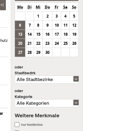
>|
Mo
Di
Mi
Do
Fr
Sa
So
1
2
3
4
5
6
7
8
9
10
11
12
13
14
15
16
17
18
19
chutz
20
21
22
23
24
25
26
27
28
29
30
oder
Stadtbezirk
oder
Kategorie
er
Weitere Merkmale
nur kostenlos