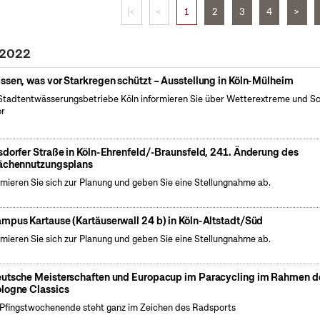
|<
<
1
2
3
4
>
 2022
ssen, was vor Starkregen schützt – Ausstellung in Köln-Mülheim
Stadtentwässerungsbetriebe Köln informieren Sie über Wetterextreme und S
or
sdorfer Straße in Köln-Ehrenfeld/-Braunsfeld, 241. Änderung des
ächennutzungsplans
rmieren Sie sich zur Planung und geben Sie eine Stellungnahme ab.
mpus Kartause (Kartäuserwall 24 b) in Köln-Altstadt/Süd
rmieren Sie sich zur Planung und geben Sie eine Stellungnahme ab.
utsche Meisterschaften und Europacup im Paracycling im Rahmen d
logne Classics
Pfingstwochenende steht ganz im Zeichen des Radsports