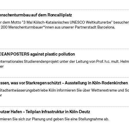
nschenturmbau auf dem Roncalliplatz
r dem Motto "3 Mal Kölsch-Katalanisches UNESCO Weltkulturerbe" besuchen
 200 Menschenturmbauer*innen aus unserer Partnerstadt Barcelona.
EAN POSTERS against plastic pollution
internationales Studierendenprojekt unter der Leitung von Prof. h.c. mult. Hel
er
ssen, was vor Starkregen schützt – Ausstellung in Köln-Rodenkirchen
Stadtentwässerungsbetriebe Köln informieren Sie über Wetterextreme und S
or
utzer Hafen – Teilplan Infrastruktur in Köln-Deutz
rmieren Sie sich zur Planung und geben Sie eine Stellungnahme ab.