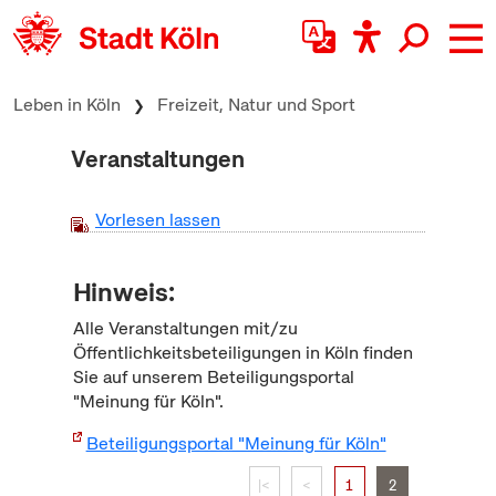
zum Inhalt springen
Leben in Köln
Freizeit, Natur und Sport
Veranstaltungen
Vorlesen lassen
Hinweis:
Alle Veranstaltungen mit/zu
Öffentlichkeitsbeteiligungen in Köln finden
Sie auf unserem Beteiligungsportal
"Meinung für Köln".
Beteiligungsportal "Meinung für Köln"
|<
<
1
2