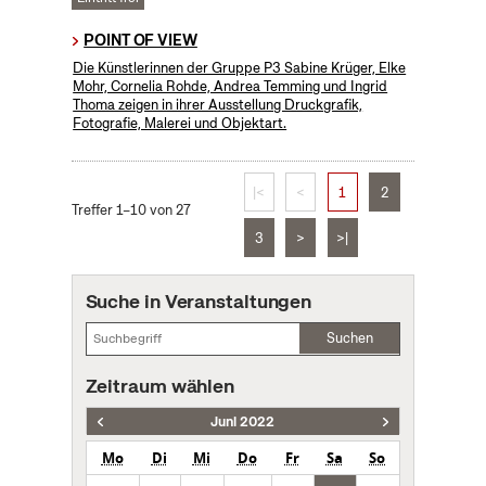
POINT OF VIEW
Die Künstlerinnen der Gruppe P3 Sabine Krüger, Elke
Mohr, Cornelia Rohde, Andrea Temming und Ingrid
Thoma zeigen in ihrer Ausstellung Druckgrafik,
Fotografie, Malerei und Objektart.
|<
<
1
2
Treffer 1–10 von 27
3
>
>|
Suche in Veranstaltungen
Suchen
Zeitraum wählen
Juni 2022
Mo
Di
Mi
Do
Fr
Sa
So