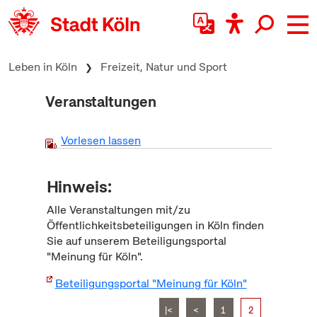
zum Inhalt springen
Leben in Köln
Freizeit, Natur und Sport
Veranstaltungen
Vorlesen lassen
Hinweis:
Alle Veranstaltungen mit/zu
Öffentlichkeitsbeteiligungen in Köln finden
Sie auf unserem Beteiligungsportal
"Meinung für Köln".
Beteiligungsportal "Meinung für Köln"
|<
<
1
2