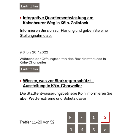
Eintritt frei
Integrative Quartiersentwicklung am
Kalscheurer Weg in Köln-Zollstock
Informieren Sie sich zur Planung und geben Sie eine
Stellungnahme ab.
9.6.
bis
20.7.2022
Während der Öffnungszeiten des Bezirksrathauses in
Köln-Chorweiler
Eintritt frei
Wissen, was vor Starkregen schützt –
Ausstellung in Köln-Chorweiler
Die Stadtentwässerungsbetriebe Köln informieren Sie
über Wetterextreme und Schutz davor
|<
<
1
2
Treffer 11–20 von 52
3
4
5
>