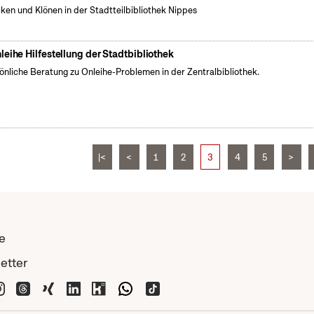
cken und Klönen in der Stadtteilbibliothek Nippes
leihe Hilfestellung der Stadtbibliothek
önliche Beratung zu Onleihe-Problemen in der Zentralbibliothek.
|<
<
1
2
3
4
5
>
e
etter