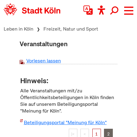
zum Inhalt springen
Leben in Köln
Freizeit, Natur und Sport
Veranstaltungen
Vorlesen lassen
Hinweis:
Alle Veranstaltungen mit/zu
Öffentlichkeitsbeteiligungen in Köln finden
Sie auf unserem Beteiligungsportal
"Meinung für Köln".
Beteiligungsportal "Meinung für Köln"
|<
<
1
2