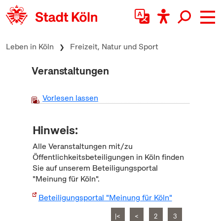
zum Inhalt springen
Leben in Köln
Freizeit, Natur und Sport
Veranstaltungen
Vorlesen lassen
Hinweis:
Alle Veranstaltungen mit/zu
Öffentlichkeitsbeteiligungen in Köln finden
Sie auf unserem Beteiligungsportal
"Meinung für Köln".
Beteiligungsportal "Meinung für Köln"
|<
<
2
3