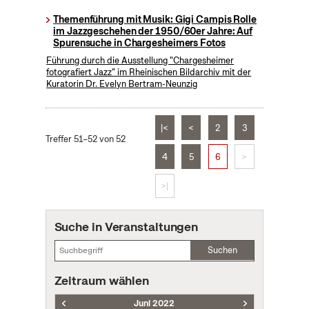
Themenführung mit Musik: Gigi Campis Rolle
im Jazzgeschehen der 1950/60er Jahre: Auf
Spurensuche in Chargesheimers Fotos
Führung durch die Ausstellung "Chargesheimer
fotografiert Jazz“ im Rheinischen Bildarchiv mit der
Kuratorin Dr. Evelyn Bertram-Neunzig
|<
<
2
3
Treffer 51–52 von 52
4
5
6
>
>|
Suche in Veranstaltungen
Suchen
Zeitraum wählen
Juni 2022