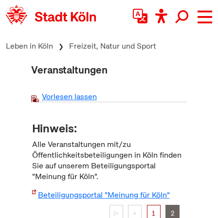
zum Inhalt springen
Leben in Köln
Freizeit, Natur und Sport
Veranstaltungen
Vorlesen lassen
Hinweis:
Alle Veranstaltungen mit/zu
Öffentlichkeitsbeteiligungen in Köln finden
Sie auf unserem Beteiligungsportal
"Meinung für Köln".
Beteiligungsportal "Meinung für Köln"
|<
<
1
2