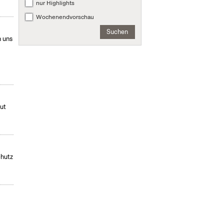
nur Highlights
Wochenendvorschau
Suchen
 uns
mut
chutz