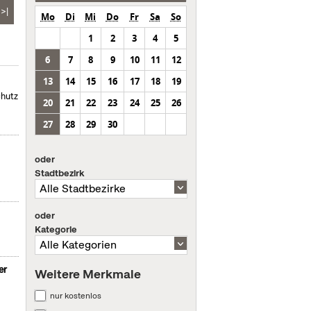
>|
Mo
Di
Mi
Do
Fr
Sa
So
1
2
3
4
5
6
7
8
9
10
11
12
13
14
15
16
17
18
19
chutz
20
21
22
23
24
25
26
27
28
29
30
oder
Stadtbezirk
oder
Kategorie
er
Weitere Merkmale
nur kostenlos