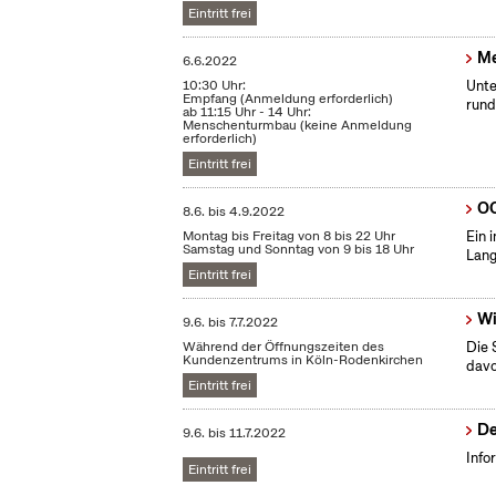
Eintritt frei
Me
6.6.2022
10:30 Uhr:
Unte
Empfang (Anmeldung erforderlich)
rund
ab 11:15 Uhr - 14 Uhr:
Menschenturmbau (keine Anmeldung
erforderlich)
Eintritt frei
OC
8.6.
bis
4.9.2022
Montag bis Freitag von 8 bis 22 Uhr
Ein 
Samstag und Sonntag von 9 bis 18 Uhr
Lang
Eintritt frei
Wi
9.6.
bis
7.7.2022
Während der Öffnungszeiten des
Die 
Kundenzentrums in Köln-Rodenkirchen
dav
Eintritt frei
De
9.6.
bis
11.7.2022
Info
Eintritt frei