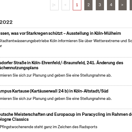
|<
<
1
2
3
4
>
 2022
ssen, was vor Starkregen schützt – Ausstellung in Köln-Mülheim
Stadtentwässerungsbetriebe Köln informieren Sie über Wetterextreme und S
or
sdorfer Straße in Köln-Ehrenfeld/-Braunsfeld, 241. Änderung des
ächennutzungsplans
rmieren Sie sich zur Planung und geben Sie eine Stellungnahme ab.
mpus Kartause (Kartäuserwall 24 b) in Köln-Altstadt/Süd
rmieren Sie sich zur Planung und geben Sie eine Stellungnahme ab.
utsche Meisterschaften und Europacup im Paracycling im Rahmen d
logne Classics
Pfingstwochenende steht ganz im Zeichen des Radsports