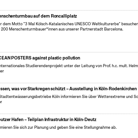
nschenturmbau auf dem Roncalliplatz
r dem Motto "3 Mal Kölsch-Katalanisches UNESCO Weltkulturerbe" besuchen
 200 Menschenturmbauer*innen aus unserer Partnerstadt Barcelona.
EAN POSTERS against plastic pollution
internationales Studierendenprojekt unter der Leitung von Prof. h.c. mult. Hel
er
ssen, was vor Starkregen schützt – Ausstellung in Köln-Rodenkirchen
Stadtentwässerungsbetriebe Köln informieren Sie über Wetterextreme und S
or
utzer Hafen – Teilplan Infrastruktur in Köln-Deutz
rmieren Sie sich zur Planung und geben Sie eine Stellungnahme ab.