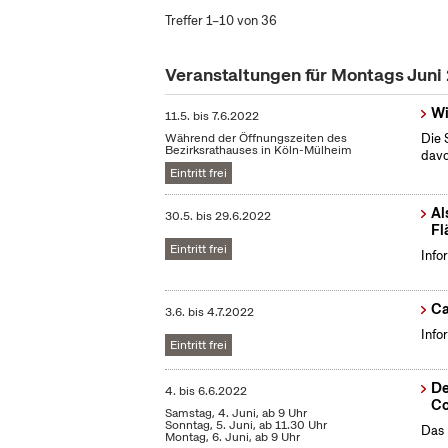
Treffer 1–10 von 36
Veranstaltungen für Montags Juni
Wi
11.5.
bis
7.6.2022
Während der Öffnungszeiten des
Die 
Bezirksrathauses in Köln-Mülheim
dav
Eintritt frei
Al
30.5.
bis
29.6.2022
Fl
Eintritt frei
Info
Ca
3.6.
bis
4.7.2022
Info
Eintritt frei
De
4.
bis
6.6.2022
Co
Samstag, 4. Juni, ab 9 Uhr
Sonntag, 5. Juni, ab 11.30 Uhr
Das 
Montag, 6. Juni, ab 9 Uhr