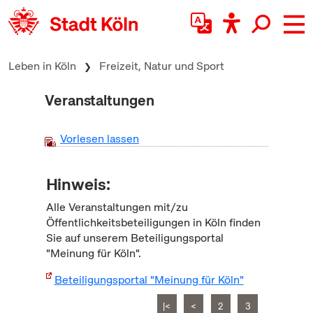
zum Inhalt springen
Leben in Köln
Freizeit, Natur und Sport
Veranstaltungen
Vorlesen lassen
Hinweis:
Alle Veranstaltungen mit/zu
Öffentlichkeitsbeteiligungen in Köln finden
Sie auf unserem Beteiligungsportal
"Meinung für Köln".
Beteiligungsportal "Meinung für Köln"
|<
<
2
3