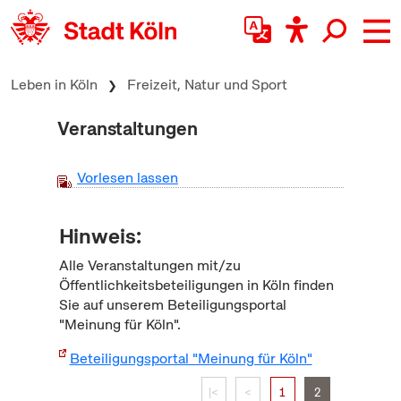
zum Inhalt springen
Leben in Köln
Freizeit, Natur und Sport
Veranstaltungen
Vorlesen lassen
Hinweis:
Alle Veranstaltungen mit/zu
Öffentlichkeitsbeteiligungen in Köln finden
Sie auf unserem Beteiligungsportal
"Meinung für Köln".
Beteiligungsportal "Meinung für Köln"
|<
<
1
2