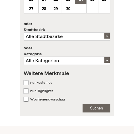
27
28
29
30
oder
Stadtbezirk
oder
Kategorie
Weitere Merkmale
nur kostenlos
nur Highlights
Wochenendvorschau
Suchen