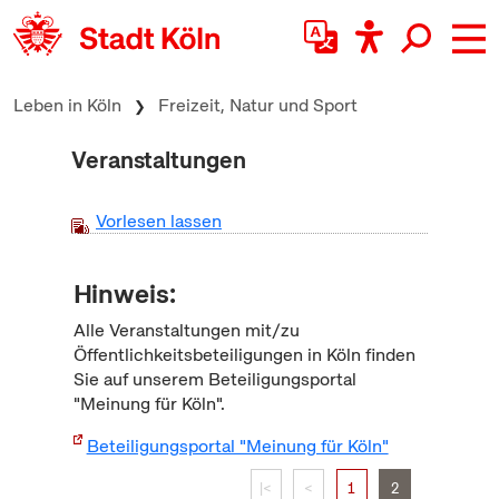
zum Inhalt springen
Leben in Köln
Freizeit, Natur und Sport
Veranstaltungen
Vorlesen lassen
Hinweis:
Alle Veranstaltungen mit/zu
Öffentlichkeitsbeteiligungen in Köln finden
Sie auf unserem Beteiligungsportal
"Meinung für Köln".
Beteiligungsportal "Meinung für Köln"
|<
<
1
2