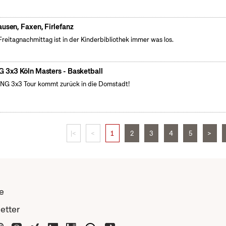
ausen, Faxen, Firlefanz
reitagnachmittag ist in der Kinderbibliothek immer was los.
G 3x3 Köln Masters - Basketball
ING 3x3 Tour kommt zurück in die Domstadt!
|<
<
1
2
3
4
5
>
e
etter