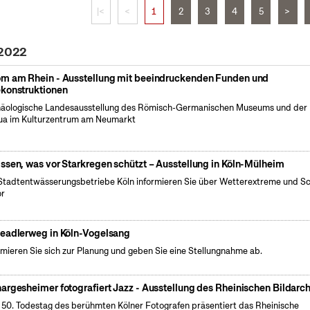
|<
<
1
2
3
4
5
>
 2022
m am Rhein - Ausstellung mit beeindruckenden Funden und
konstruktionen
äologische Landesausstellung des Römisch-Germanischen Museums und der
a im Kulturzentrum am Neumarkt
ssen, was vor Starkregen schützt – Ausstellung in Köln-Mülheim
Stadtentwässerungsbetriebe Köln informieren Sie über Wetterextreme und S
or
eadlerweg in Köln-Vogelsang
rmieren Sie sich zur Planung und geben Sie eine Stellungnahme ab.
argesheimer fotografiert Jazz - Ausstellung des Rheinischen Bildarch
50. Todestag des berühmten Kölner Fotografen präsentiert das Rheinische