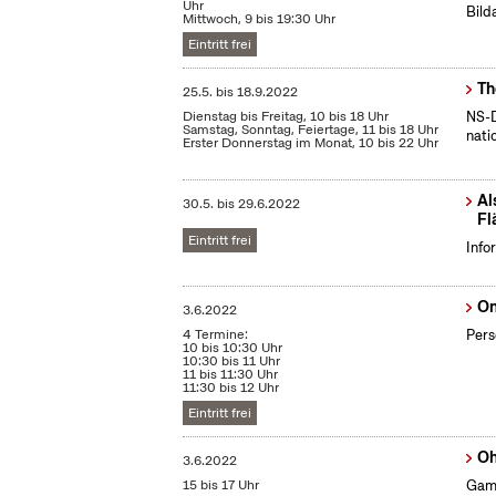
Uhr
Bild
Mittwoch, 9 bis 19:30 Uhr
Eintritt frei
Th
25.5.
bis
18.9.2022
Dienstag bis Freitag, 10 bis 18 Uhr
NS-D
Samstag, Sonntag, Feiertage, 11 bis 18 Uhr
nati
Erster Donnerstag im Monat, 10 bis 22 Uhr
Al
30.5.
bis
29.6.2022
Fl
Eintritt frei
Info
On
3.6.2022
4 Termine:
Pers
10 bis 10:30 Uhr
10:30 bis 11 Uhr
11 bis 11:30 Uhr
11:30 bis 12 Uhr
Eintritt frei
Oh
3.6.2022
15 bis 17 Uhr
Gami