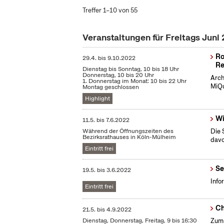
Treffer 1–10 von 55
Veranstaltungen für Freitags Juni
Ro
29.4.
bis
9.10.2022
Re
Dienstag bis Sonntag, 10 bis 18 Uhr
Donnerstag, 10 bis 20 Uhr
Arch
1. Donnerstag im Monat: 10 bis 22 Uhr
MiQu
Montag geschlossen
Highlight
Wi
11.5.
bis
7.6.2022
Während der Öffnungszeiten des
Die 
Bezirksrathauses in Köln-Mülheim
dav
Eintritt frei
Se
19.5.
bis
3.6.2022
Info
Eintritt frei
Ch
21.5.
bis
4.9.2022
Dienstag, Donnerstag, Freitag, 9 bis 16:30
Zum 