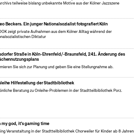
archivs teilweise bislang unbekannte Motive aus der Kölner Jazzszene
eo Beckers. Ein junger Nationalsozialist fotografiert Köln
OK zeigt private Aufnahmen aus dem Kölner Alltag während der
onalsozialistischen Diktatur
sdorfer Straße in Köln-Ehrenfeld/-Braunsfeld, 241. Änderung des
ächennutzungsplans
rmieren Sie sich zur Planung und geben Sie eine Stellungnahme ab.
leihe Hilfestellung der Stadtbibliothek
önliche Beratung zu Onleihe-Problemen in der Stadtteilbibliothek Porz.
 my god, it's gaming time
ng Veranstaltung in der Stadtteilbibliothek Chorweiler für Kinder ab 8 Jahren