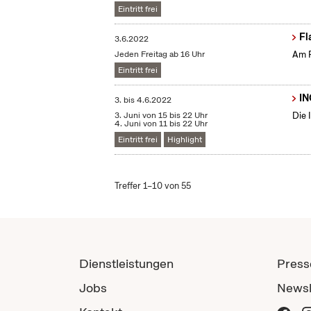
Eintritt frei
Fl
3.6.2022
Jeden Freitag ab 16 Uhr
Am F
Eintritt frei
IN
3.
bis
4.6.2022
3. Juni von 15 bis 22 Uhr
Die 
4. Juni von 11 bis 22 Uhr
Eintritt frei
Highlight
Treffer 1–10 von 55
Dienstleistungen
Press
Jobs
Newsl