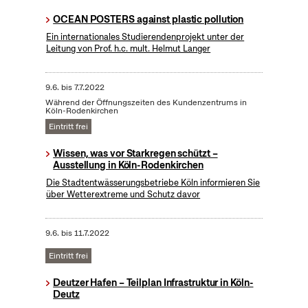
OCEAN POSTERS against plastic pollution
Ein internationales Studierendenprojekt unter der
Leitung von Prof. h.c. mult. Helmut Langer
9.6.
bis
7.7.2022
Während der Öffnungszeiten des Kundenzentrums in
Köln-Rodenkirchen
Eintritt frei
Wissen, was vor Starkregen schützt –
Ausstellung in Köln-Rodenkirchen
Die Stadtentwässerungsbetriebe Köln informieren Sie
über Wetterextreme und Schutz davor
9.6.
bis
11.7.2022
Eintritt frei
Deutzer Hafen – Teilplan Infrastruktur in Köln-
Deutz