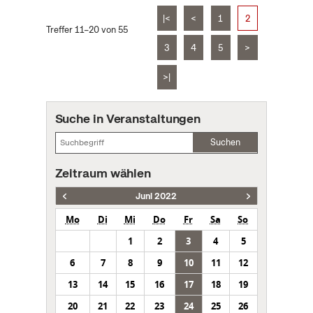
|<
<
1
2
Treffer 11–20 von 55
3
4
5
>
>|
Suche in Veranstaltungen
Suchen
Zeitraum wählen
Juni 2022
Mo
Di
Mi
Do
Fr
Sa
So
1
2
3
4
5
6
7
8
9
10
11
12
13
14
15
16
17
18
19
20
21
22
23
24
25
26