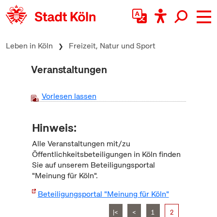
zum Inhalt springen
Leben in Köln
Freizeit, Natur und Sport
Veranstaltungen
Vorlesen lassen
Hinweis:
Alle Veranstaltungen mit/zu
Öffentlichkeitsbeteiligungen in Köln finden
Sie auf unserem Beteiligungsportal
"Meinung für Köln".
Beteiligungsportal "Meinung für Köln"
|<
<
1
2