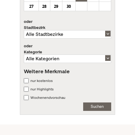
27
28
29
30
oder
Stadtbezirk
oder
Kategorie
Weitere Merkmale
nur kostenlos
nur Highlights
Wochenendvorschau
Suchen