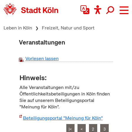
zum Inhalt springen
Leben in Köln
Freizeit, Natur und Sport
Veranstaltungen
Vorlesen lassen
Hinweis:
Alle Veranstaltungen mit/zu
Öffentlichkeitsbeteiligungen in Köln finden
Sie auf unserem Beteiligungsportal
"Meinung für Köln".
Beteiligungsportal "Meinung für Köln"
|<
<
2
3