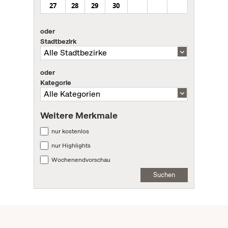
27
28
29
30
oder
Stadtbezirk
oder
Kategorie
Weitere Merkmale
nur kostenlos
nur Highlights
Wochenendvorschau
Suchen