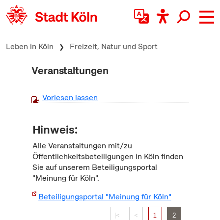
zum Inhalt springen
Leben in Köln
Freizeit, Natur und Sport
Veranstaltungen
Vorlesen lassen
Hinweis:
Alle Veranstaltungen mit/zu
Öffentlichkeitsbeteiligungen in Köln finden
Sie auf unserem Beteiligungsportal
"Meinung für Köln".
Beteiligungsportal "Meinung für Köln"
|<
<
1
2