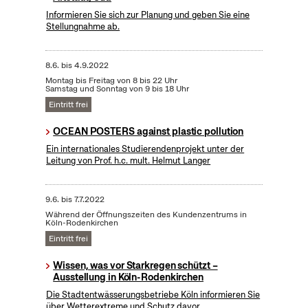
Informieren Sie sich zur Planung und geben Sie eine
Stellungnahme ab.
8.6.
bis
4.9.2022
Montag bis Freitag von 8 bis 22 Uhr
Samstag und Sonntag von 9 bis 18 Uhr
Eintritt frei
OCEAN POSTERS against plastic pollution
Ein internationales Studierendenprojekt unter der
Leitung von Prof. h.c. mult. Helmut Langer
9.6.
bis
7.7.2022
Während der Öffnungszeiten des Kundenzentrums in
Köln-Rodenkirchen
Eintritt frei
Wissen, was vor Starkregen schützt –
Ausstellung in Köln-Rodenkirchen
Die Stadtentwässerungsbetriebe Köln informieren Sie
über Wetterextreme und Schutz davor