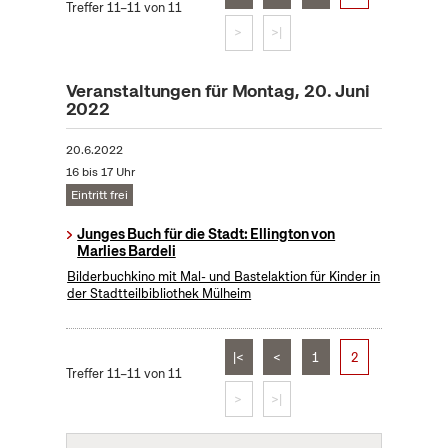
Treffer 11–11 von 11
>
>|
Veranstaltungen für Montag, 20. Juni
2022
20.6.2022
16 bis 17 Uhr
Eintritt frei
Junges Buch für die Stadt: Ellington von
Marlies Bardeli
Bilderbuchkino mit Mal- und Bastelaktion für Kinder in
der Stadtteilbibliothek Mülheim
|<
<
1
2
Treffer 11–11 von 11
>
>|