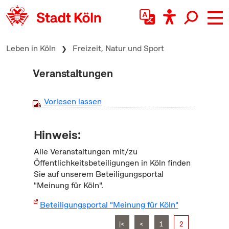
zum Inhalt springen
Leben in Köln
Freizeit, Natur und Sport
Veranstaltungen
Vorlesen lassen
Hinweis:
Alle Veranstaltungen mit/zu
Öffentlichkeitsbeteiligungen in Köln finden
Sie auf unserem Beteiligungsportal
"Meinung für Köln".
Beteiligungsportal "Meinung für Köln"
|<
<
1
2