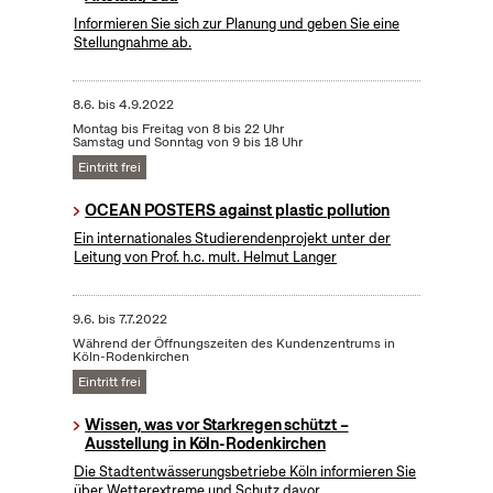
Informieren Sie sich zur Planung und geben Sie eine
Stellungnahme ab.
8.6.
bis
4.9.2022
Montag bis Freitag von 8 bis 22 Uhr
Samstag und Sonntag von 9 bis 18 Uhr
Eintritt frei
OCEAN POSTERS against plastic pollution
Ein internationales Studierendenprojekt unter der
Leitung von Prof. h.c. mult. Helmut Langer
9.6.
bis
7.7.2022
Während der Öffnungszeiten des Kundenzentrums in
Köln-Rodenkirchen
Eintritt frei
Wissen, was vor Starkregen schützt –
Ausstellung in Köln-Rodenkirchen
Die Stadtentwässerungsbetriebe Köln informieren Sie
über Wetterextreme und Schutz davor