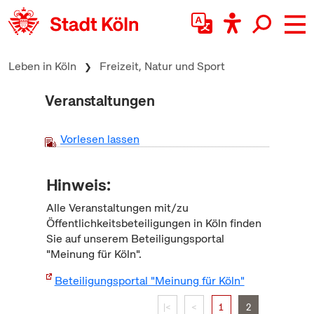
zum Inhalt springen
Leben in Köln
Freizeit, Natur und Sport
Veranstaltungen
Vorlesen lassen
Hinweis:
Alle Veranstaltungen mit/zu
Öffentlichkeitsbeteiligungen in Köln finden
Sie auf unserem Beteiligungsportal
"Meinung für Köln".
Beteiligungsportal "Meinung für Köln"
|<
<
1
2