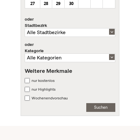
27
28
29
30
oder
Stadtbezirk
oder
Kategorie
Weitere Merkmale
nur kostenlos
nur Highlights
Wochenendvorschau
Suchen