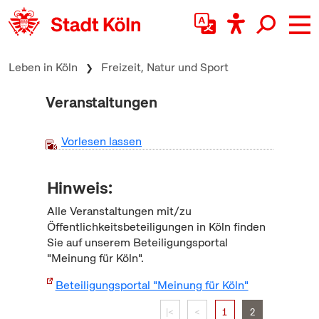
zum Inhalt springen
Leben in Köln
Freizeit, Natur und Sport
Veranstaltungen
Vorlesen lassen
Hinweis:
Alle Veranstaltungen mit/zu
Öffentlichkeitsbeteiligungen in Köln finden
Sie auf unserem Beteiligungsportal
"Meinung für Köln".
Beteiligungsportal "Meinung für Köln"
|<
<
1
2