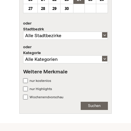
27
28
29
30
oder
Stadtbezirk
oder
Kategorie
Weitere Merkmale
nur kostenlos
nur Highlights
Wochenendvorschau
Suchen