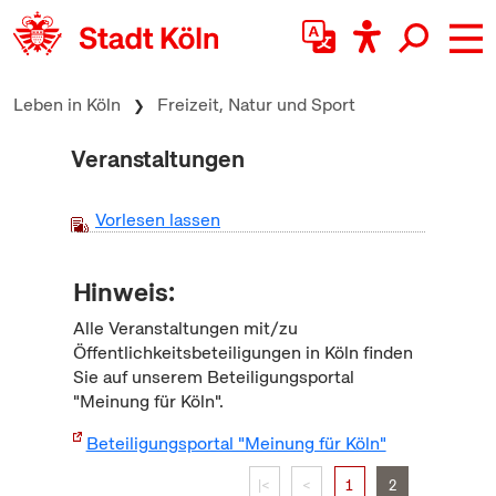
zum Inhalt springen
Leben in Köln
Freizeit, Natur und Sport
Veranstaltungen
Vorlesen lassen
Hinweis:
Alle Veranstaltungen mit/zu
Öffentlichkeitsbeteiligungen in Köln finden
Sie auf unserem Beteiligungsportal
"Meinung für Köln".
Beteiligungsportal "Meinung für Köln"
|<
<
1
2