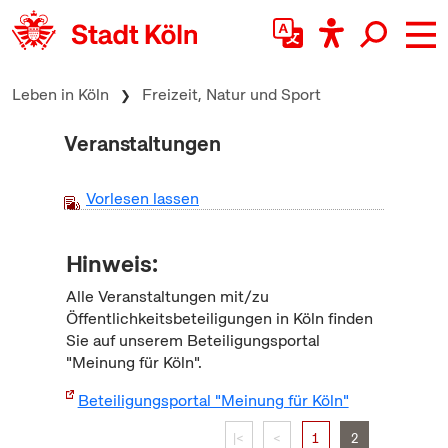
zum Inhalt springen
Leben in Köln
Freizeit, Natur und Sport
Veranstaltungen
Vorlesen lassen
Hinweis:
Alle Veranstaltungen mit/zu
Öffentlichkeitsbeteiligungen in Köln finden
Sie auf unserem Beteiligungsportal
"Meinung für Köln".
Beteiligungsportal "Meinung für Köln"
|<
<
1
2