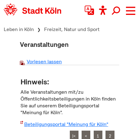
zum Inhalt springen
Leben in Köln
Freizeit, Natur und Sport
Veranstaltungen
Vorlesen lassen
Hinweis:
Alle Veranstaltungen mit/zu
Öffentlichkeitsbeteiligungen in Köln finden
Sie auf unserem Beteiligungsportal
"Meinung für Köln".
Beteiligungsportal "Meinung für Köln"
|<
<
1
2