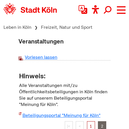
zum Inhalt springen
Leben in Köln
Freizeit, Natur und Sport
Veranstaltungen
Vorlesen lassen
Hinweis:
Alle Veranstaltungen mit/zu
Öffentlichkeitsbeteiligungen in Köln finden
Sie auf unserem Beteiligungsportal
"Meinung für Köln".
Beteiligungsportal "Meinung für Köln"
|<
<
1
2