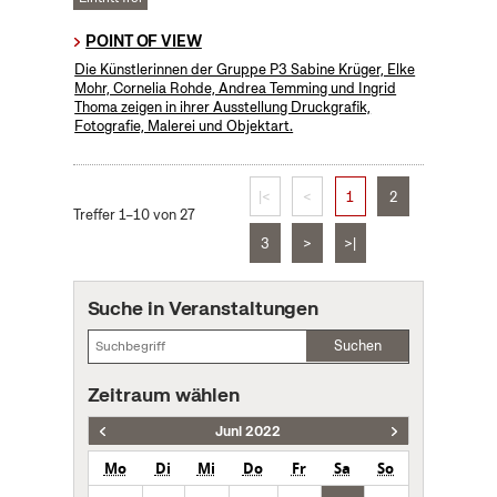
POINT OF VIEW
Die Künstlerinnen der Gruppe P3 Sabine Krüger, Elke
Mohr, Cornelia Rohde, Andrea Temming und Ingrid
Thoma zeigen in ihrer Ausstellung Druckgrafik,
Fotografie, Malerei und Objektart.
|<
<
1
2
Treffer 1–10 von 27
3
>
>|
Suche in Veranstaltungen
Suchen
Zeitraum wählen
Juni 2022
Mo
Di
Mi
Do
Fr
Sa
So