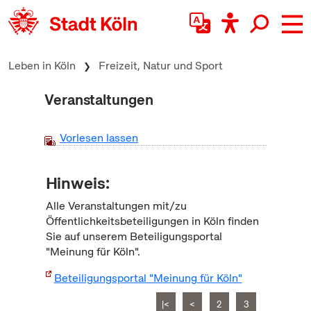
zum Inhalt springen
Leben in Köln
Freizeit, Natur und Sport
Veranstaltungen
Vorlesen lassen
Hinweis:
Alle Veranstaltungen mit/zu
Öffentlichkeitsbeteiligungen in Köln finden
Sie auf unserem Beteiligungsportal
"Meinung für Köln".
Beteiligungsportal "Meinung für Köln"
|<
<
2
3