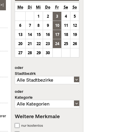
>|
Mo
Di
Mi
Do
Fr
Sa
So
1
2
3
4
5
6
7
8
9
10
11
12
13
14
15
16
17
18
19
20
21
22
23
24
25
26
27
28
29
30
oder
Stadtbezirk
oder
Kategorie
Weitere Merkmale
erer
nur kostenlos