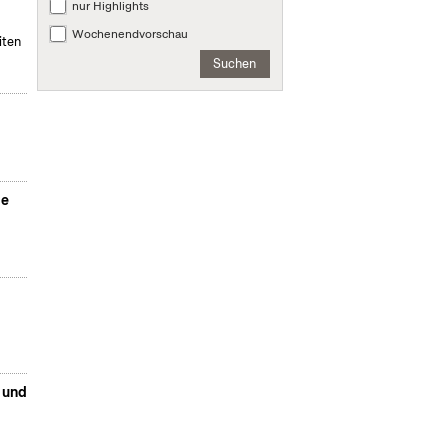
nur Highlights
Wochenendvorschau
iten
Suchen
ie
k und