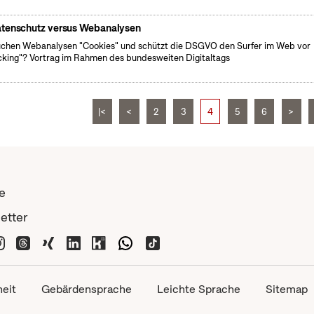
tenschutz versus Webanalysen
chen Webanalysen "Cookies" und schützt die DSGVO den Surfer im Web vor
cking"? Vortrag im Rahmen des bundesweiten Digitaltags
|<
<
2
3
4
5
6
>
e
etter
heit
Gebärdensprache
Leichte Sprache
Sitemap