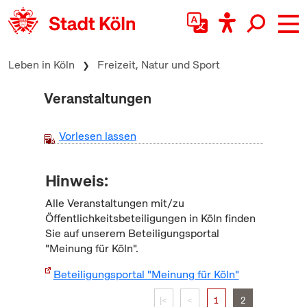
zum Inhalt springen
Leben in Köln
Freizeit, Natur und Sport
Veranstaltungen
Vorlesen lassen
Hinweis:
Alle Veranstaltungen mit/zu
Öffentlichkeitsbeteiligungen in Köln finden
Sie auf unserem Beteiligungsportal
"Meinung für Köln".
Beteiligungsportal "Meinung für Köln"
|<
<
1
2