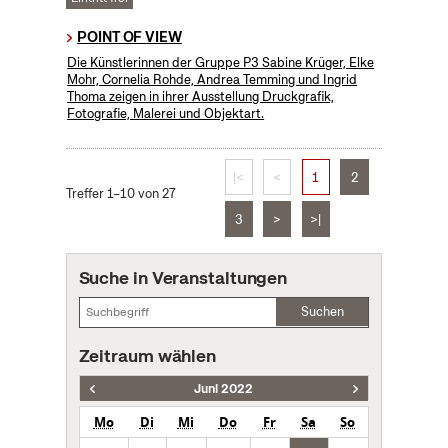
POINT OF VIEW
Die Künstlerinnen der Gruppe P3 Sabine Krüger, Elke
Mohr, Cornelia Rohde, Andrea Temming und Ingrid
Thoma zeigen in ihrer Ausstellung Druckgrafik,
Fotografie, Malerei und Objektart.
|<
<
1
2
Treffer 1–10 von 27
3
>
>|
Suche in Veranstaltungen
Suchen
Zeitraum wählen
Juni 2022
Mo
Di
Mi
Do
Fr
Sa
So