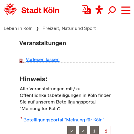
zum Inhalt springen
Leben in Köln
Freizeit, Natur und Sport
Veranstaltungen
Vorlesen lassen
Hinweis:
Alle Veranstaltungen mit/zu
Öffentlichkeitsbeteiligungen in Köln finden
Sie auf unserem Beteiligungsportal
"Meinung für Köln".
Beteiligungsportal "Meinung für Köln"
|<
<
1
2