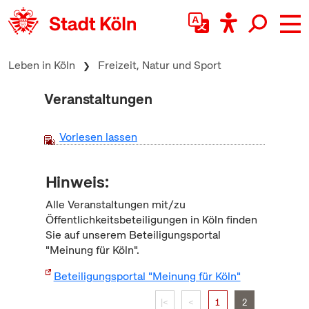
zum Inhalt springen
Leben in Köln
Freizeit, Natur und Sport
Veranstaltungen
Vorlesen lassen
Hinweis:
Alle Veranstaltungen mit/zu
Öffentlichkeitsbeteiligungen in Köln finden
Sie auf unserem Beteiligungsportal
"Meinung für Köln".
Beteiligungsportal "Meinung für Köln"
|<
<
1
2