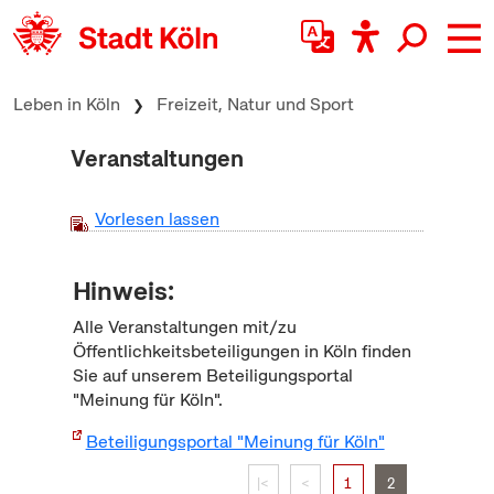
zum Inhalt springen
Leben in Köln
Freizeit, Natur und Sport
Veranstaltungen
Vorlesen lassen
Hinweis:
Alle Veranstaltungen mit/zu
Öffentlichkeitsbeteiligungen in Köln finden
Sie auf unserem Beteiligungsportal
"Meinung für Köln".
Beteiligungsportal "Meinung für Köln"
|<
<
1
2