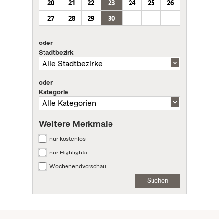
20
21
22
23
24
25
26
27
28
29
30
oder
Stadtbezirk
oder
Kategorie
Weitere Merkmale
nur kostenlos
nur Highlights
Wochenendvorschau
Suchen