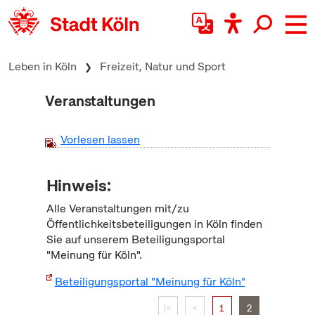
zum Inhalt springen
Leben in Köln
Freizeit, Natur und Sport
Veranstaltungen
Vorlesen lassen
Hinweis:
Alle Veranstaltungen mit/zu
Öffentlichkeitsbeteiligungen in Köln finden
Sie auf unserem Beteiligungsportal
"Meinung für Köln".
Beteiligungsportal "Meinung für Köln"
|<
<
1
2