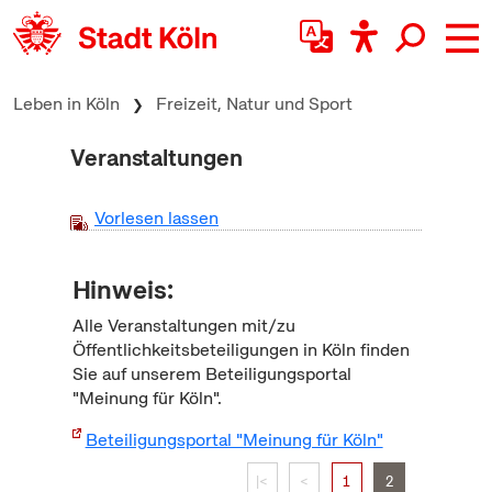
zum Inhalt springen
Leben in Köln
Freizeit, Natur und Sport
Veranstaltungen
Vorlesen lassen
Hinweis:
Alle Veranstaltungen mit/zu
Öffentlichkeitsbeteiligungen in Köln finden
Sie auf unserem Beteiligungsportal
"Meinung für Köln".
Beteiligungsportal "Meinung für Köln"
|<
<
1
2