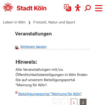
zum Inhalt springen
Leben in Köln
Freizeit, Natur und Sport
Veranstaltungen
Vorlesen lassen
Hinweis:
Alle Veranstaltungen mit/zu
Öffentlichkeitsbeteiligungen in Köln finden
Sie auf unserem Beteiligungsportal
"Meinung für Köln".
Beteiligungsportal "Meinung für Köln"
|<
<
1
2