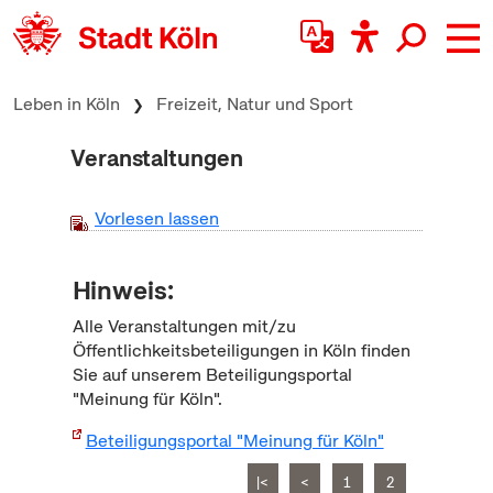
zum Inhalt springen
Leben in Köln
Freizeit, Natur und Sport
Veranstaltungen
Vorlesen lassen
Hinweis:
Alle Veranstaltungen mit/zu
Öffentlichkeitsbeteiligungen in Köln finden
Sie auf unserem Beteiligungsportal
"Meinung für Köln".
Beteiligungsportal "Meinung für Köln"
|<
<
1
2