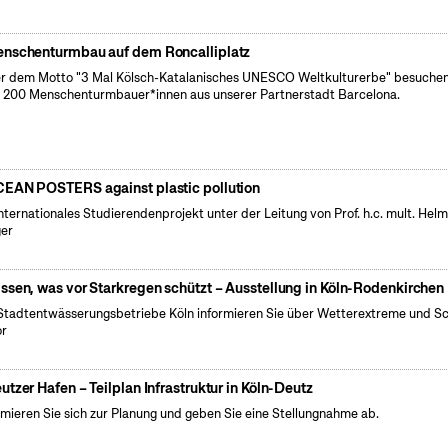
nschenturmbau auf dem Roncalliplatz
r dem Motto "3 Mal Kölsch-Katalanisches UNESCO Weltkulturerbe" besuchen
 200 Menschenturmbauer*innen aus unserer Partnerstadt Barcelona.
EAN POSTERS against plastic pollution
internationales Studierendenprojekt unter der Leitung von Prof. h.c. mult. Hel
er
ssen, was vor Starkregen schützt – Ausstellung in Köln-Rodenkirchen
Stadtentwässerungsbetriebe Köln informieren Sie über Wetterextreme und S
or
utzer Hafen – Teilplan Infrastruktur in Köln-Deutz
rmieren Sie sich zur Planung und geben Sie eine Stellungnahme ab.