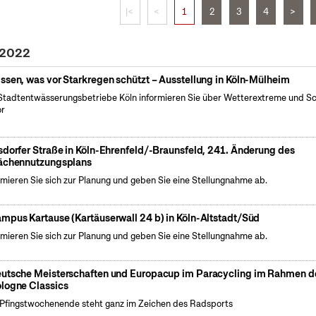
|<
<
1
2
3
4
>
 2022
ssen, was vor Starkregen schützt – Ausstellung in Köln-Mülheim
Stadtentwässerungsbetriebe Köln informieren Sie über Wetterextreme und S
or
sdorfer Straße in Köln-Ehrenfeld/-Braunsfeld, 241. Änderung des
ächennutzungsplans
rmieren Sie sich zur Planung und geben Sie eine Stellungnahme ab.
mpus Kartause (Kartäuserwall 24 b) in Köln-Altstadt/Süd
rmieren Sie sich zur Planung und geben Sie eine Stellungnahme ab.
utsche Meisterschaften und Europacup im Paracycling im Rahmen d
logne Classics
Pfingstwochenende steht ganz im Zeichen des Radsports