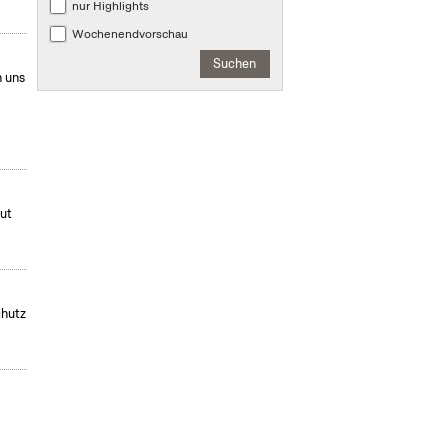
nur Highlights
Wochenendvorschau
Suchen
 uns
mut
chutz