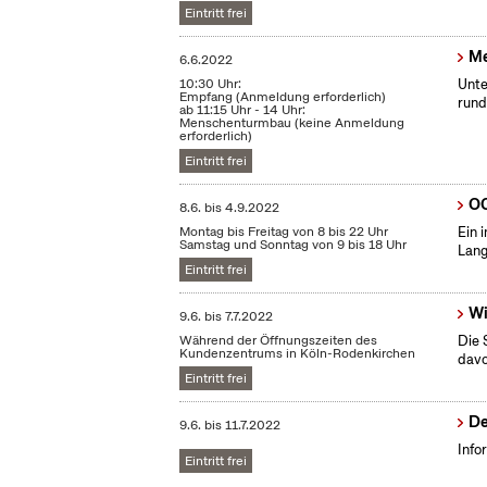
Eintritt frei
Me
6.6.2022
10:30 Uhr:
Unte
Empfang (Anmeldung erforderlich)
rund
ab 11:15 Uhr - 14 Uhr:
Menschenturmbau (keine Anmeldung
erforderlich)
Eintritt frei
OC
8.6.
bis
4.9.2022
Montag bis Freitag von 8 bis 22 Uhr
Ein 
Samstag und Sonntag von 9 bis 18 Uhr
Lang
Eintritt frei
Wi
9.6.
bis
7.7.2022
Während der Öffnungszeiten des
Die 
Kundenzentrums in Köln-Rodenkirchen
dav
Eintritt frei
De
9.6.
bis
11.7.2022
Info
Eintritt frei