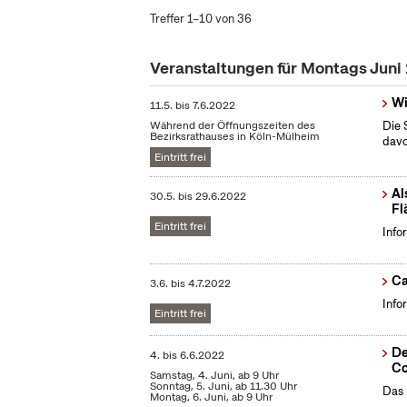
Treffer 1–10 von 36
Veranstaltungen für Montags Juni
Wi
11.5.
bis
7.6.2022
Während der Öffnungszeiten des
Die 
Bezirksrathauses in Köln-Mülheim
dav
Eintritt frei
Al
30.5.
bis
29.6.2022
Fl
Eintritt frei
Info
Ca
3.6.
bis
4.7.2022
Info
Eintritt frei
De
4.
bis
6.6.2022
Co
Samstag, 4. Juni, ab 9 Uhr
Sonntag, 5. Juni, ab 11.30 Uhr
Das 
Montag, 6. Juni, ab 9 Uhr