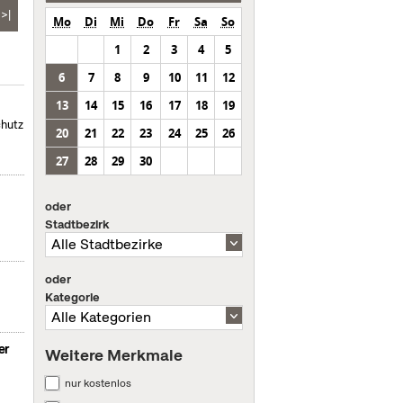
>|
Mo
Di
Mi
Do
Fr
Sa
So
1
2
3
4
5
6
7
8
9
10
11
12
13
14
15
16
17
18
19
chutz
20
21
22
23
24
25
26
27
28
29
30
oder
Stadtbezirk
oder
Kategorie
er
Weitere Merkmale
nur kostenlos