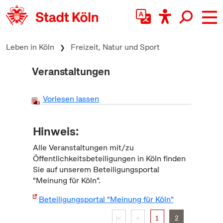
zum Inhalt springen
Leben in Köln
Freizeit, Natur und Sport
Veranstaltungen
Vorlesen lassen
Hinweis:
Alle Veranstaltungen mit/zu
Öffentlichkeitsbeteiligungen in Köln finden
Sie auf unserem Beteiligungsportal
"Meinung für Köln".
Beteiligungsportal "Meinung für Köln"
|<
<
1
2