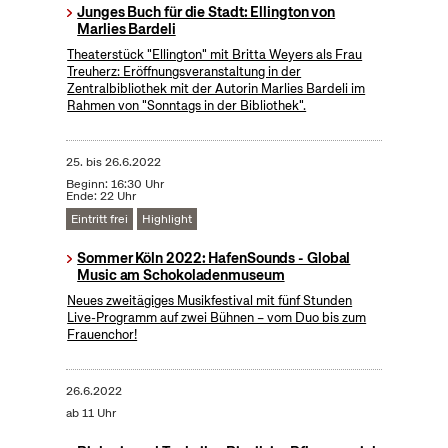
Junges Buch für die Stadt: Ellington von
Marlies Bardeli
Theaterstück "Ellington" mit Britta Weyers als Frau
Treuherz: Eröffnungsveranstaltung in der
Zentralbibliothek mit der Autorin Marlies Bardeli im
Rahmen von "Sonntags in der Bibliothek".
25.
bis
26.6.2022
Beginn: 16:30 Uhr
Ende: 22 Uhr
Eintritt frei
Highlight
Sommer Köln 2022: HafenSounds - Global
Music am Schokoladenmuseum
Neues zweitägiges Musikfestival mit fünf Stunden
Live-Programm auf zwei Bühnen – vom Duo bis zum
Frauenchor!
26.6.2022
ab 11 Uhr