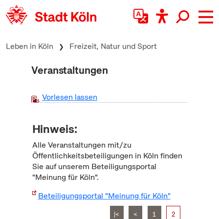
zum Inhalt springen
Leben in Köln
Freizeit, Natur und Sport
Veranstaltungen
Vorlesen lassen
Hinweis:
Alle Veranstaltungen mit/zu
Öffentlichkeitsbeteiligungen in Köln finden
Sie auf unserem Beteiligungsportal
"Meinung für Köln".
Beteiligungsportal "Meinung für Köln"
|<
<
1
2