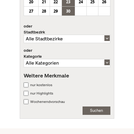
20
21
22
23
24
25
26
27
28
29
30
oder
Stadtbezirk
oder
Kategorie
Weitere Merkmale
nur kostenlos
nur Highlights
Wochenendvorschau
Suchen