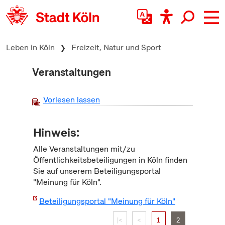
zum Inhalt springen
Leben in Köln
Freizeit, Natur und Sport
Veranstaltungen
Vorlesen lassen
Hinweis:
Alle Veranstaltungen mit/zu
Öffentlichkeitsbeteiligungen in Köln finden
Sie auf unserem Beteiligungsportal
"Meinung für Köln".
Beteiligungsportal "Meinung für Köln"
|<
<
1
2